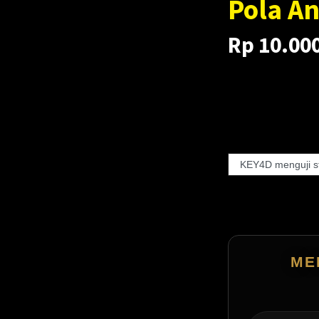
Pola A
Rp 10.00
Translation
Translation
missing:
missing:
en.products.genera
en.products.genera
ME