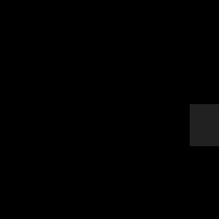
recipie
PROVIN
postal c
add-on