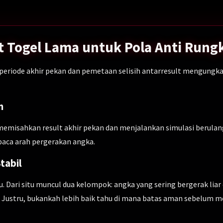
t Togel Lama untuk Pola Anti Rung
periode akhir pekan dan pemetaan selisih antarresult mengungkap 
n
emisahkan result akhir pekan dan menjalankan simulasi berulang,
mbaca arah pergerakan angka.
tabil
u. Dari situ muncul dua kelompok: angka yang sering bergerak lia
. Justru, bukankah lebih baik tahu di mana batas aman sebelum