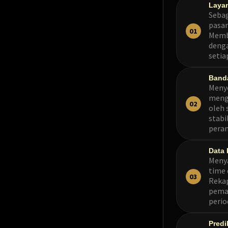
Laya
Sebag
pasar
01
Memb
deng
setia
Banda
Menye
meng
02
oleh 
stabi
pera
Data 
Menya
time 
03
Rekap
pemai
perio
Predi