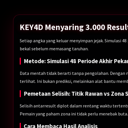
KEY4D Menyaring 3.000 Resul
Setiap angka yang keluar menyimpan jejak. Simulasi 48 
bekal sebelum memasang taruhan.
Metode: Simulasi 48 Periode Akhir Peka
Data mentah tidak berarti tanpa pengolahan. Dengan m
terlihat. Ini bukan prediksi, melainkan alat bantu me
Pemetaan Selisih: Titik Rawan vs Zona S
Selisih antarresult diplot dalam rentang waktu tertent
Pemain yang paham zona ini tidak perlu menebak buta
Cara Membaca Hasil Analisis